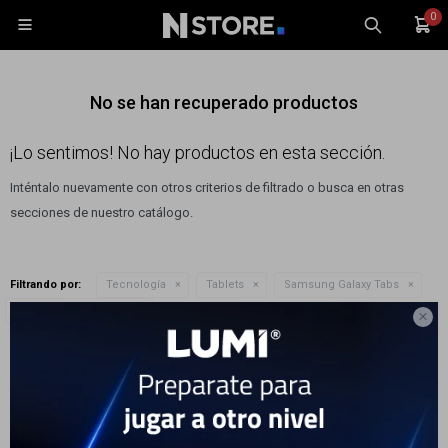
0

No se han recuperado productos
¡Lo sentimos! No hay productos en esta sección.
Inténtalo nuevamente con otros criterios de filtrado o busca en otras
Celulares
secciones de nuestro catálogo.
Tablets
Tecnología
Filtrando por:
Tecnología
Tablets
Samsung Galaxy Tabs
Wearables
Quitar filtros
Memoria interna:
8GB

Accesorios
Te recomendamos quitar:
Memoria interna:
8GB
TV y Audio
Monitores
Gaming