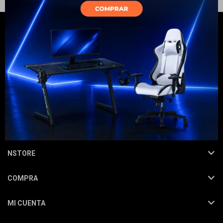
Electrodomésticos
Hogar
NEWSLETTER
¡Suscribite y recibí todas nuestras novedades!
SUSCRIBIRME
Movilidad
NSTORE
COMPRA
Marcas
MI CUENTA