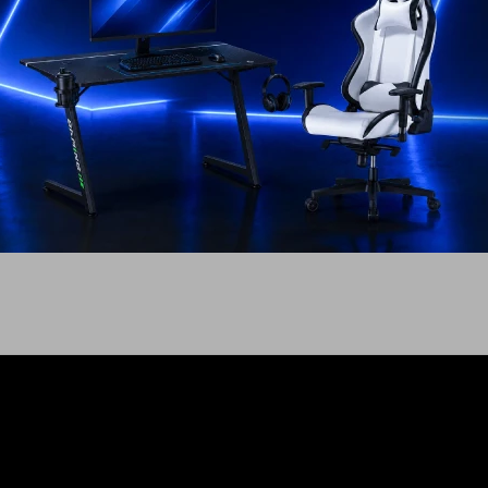
ech X60
aming TKL
USD
287
EL PAÍS