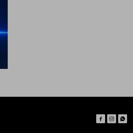


