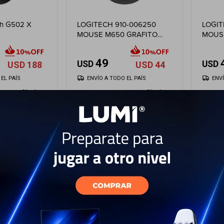
ch G502 X
LOGITECH 910-006250
LOGIT
MOUSE M650 GRAFITO
MOUS
INAL+BT - Graphito
INAL+
49
USD
USD
USD
188
USD
44
EL PAÍS
ENVÍO A TODO EL PAÍS
ENV