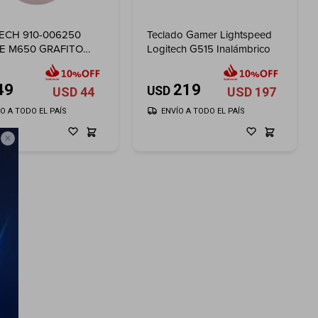
ECH 910-006250
Teclado Gamer Lightspeed
E M650 GRAFITO
Logitech G515 Inalámbrico
BT - Rosa
49
219
USD
USD
44
USD
197
ÍO A TODO EL PAÍS
ENVÍO A TODO EL PAÍS
