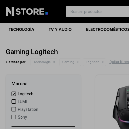
TECNOLOGÍA
TV Y AUDIO
ELECTRODOMÉSTICO
Gaming Logitech
Quitar filtros
Filtrando por:
Tecnología
Gaming
Logitech
Marcas
Logitech
LUMI
Playstation
Sony