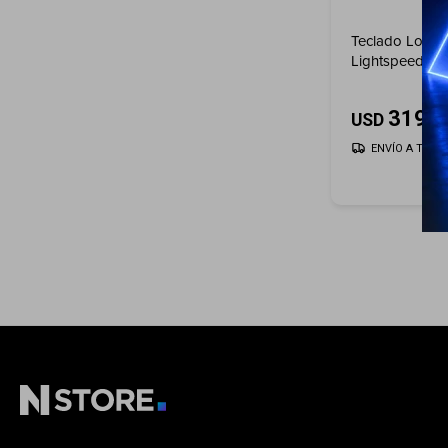
Teclado Logit
Lightspeed G
INAL RGB
319
USD
ENVÍO A TODO 