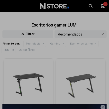
0

Escritorios gamer LUMI
Recomendados
Filtrando por:
Tecnología
Gaming
Escritorios gamer
Celulares
Quitar filtros
LUMI
Tablets
Tecnología
Wearables
Accesorios
TV y Audio
Monitores
Gaming
