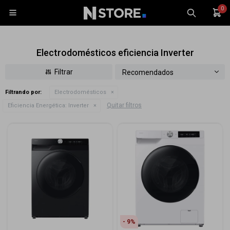
0

Electrodomésticos eficiencia Inverter
Recomendados
Filtrando por:
Electrodomésticos
Celulares
Quitar filtros
Eficiencia Energética:
Inverter
Tablets
Tecnología
Wearables
Accesorios
TV y Audio
Monitores
Gaming
9