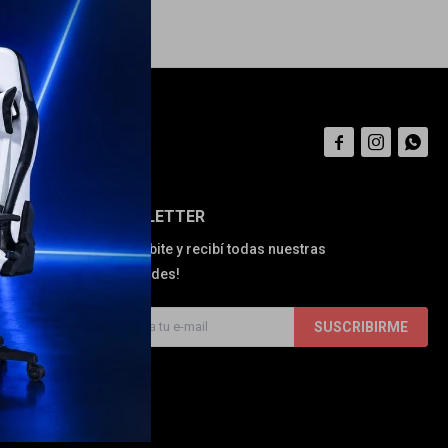



NEWSLETTER
¡Suscribite y recibí todas nuestras
novedades!
SUSCRIBIRME