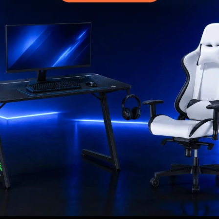
MI CUENTA
Mi cuenta
 compra
Mis compras
ciones
Mis direcciones
s
Mis favoritos
go
ad
rantía