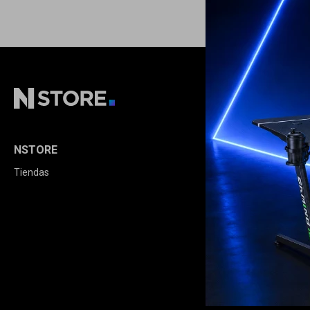
NSTORE
COMPRA
Tiendas
Cómo comprar
Condiciones de
Envíos y devolu
Términos legale
Opciones de pa
Política de calid
Extensión de Ga