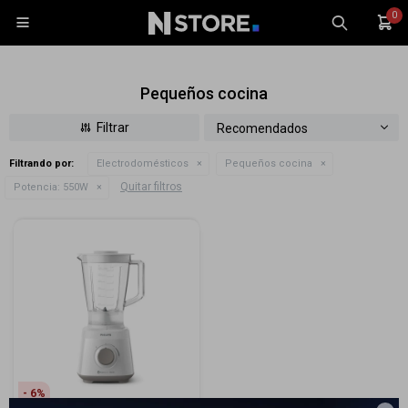
0

Pequeños cocina
Recomendados
Filtrando por:
Electrodomésticos
Pequeños cocina
Celulares
Quitar filtros
Potencia:
550W
Tablets
Tecnología
Wearables
Accesorios
TV y Audio
Monitores
Gaming
6