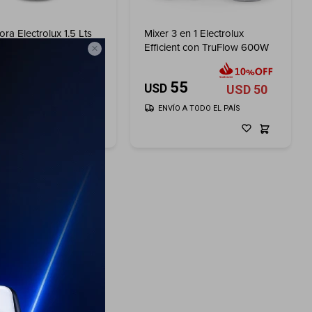
ora Electrolux 1.5 Lts
Mixer 3 en 1 Electrolux
fficient con
Efficient con TruFlow 600W

ogia TruFlow™
75
55
USD
USD
68
USD
50
ÍO A TODO EL PAÍS
ENVÍO A TODO EL PAÍS