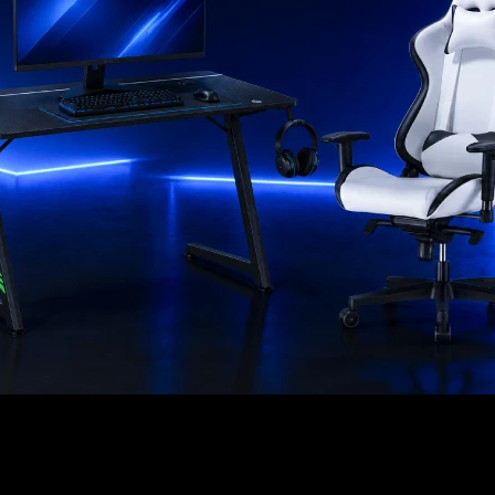
re 3Lts
Freidora de Aire 12 Lts
Digital Electrolux
199
USD
USD
71
USD
179
EL PAÍS
ENVÍO A TODO EL PAÍS