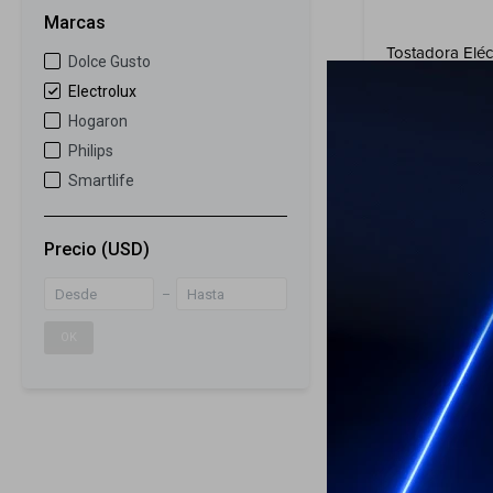
Marcas
Tostadora Eléc
Dolce Gusto
Electrolux Ino
Electrolux
niveles de tos
Hogaron
35
USD
Philips
ENVÍO A TODO 
Smartlife
Precio
(USD)
OK