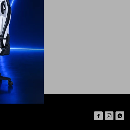


