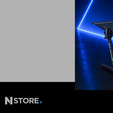
Freidora de Ai
Electrolux
79
USD
ENVÍO A TODO 