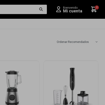
0
Recomendados