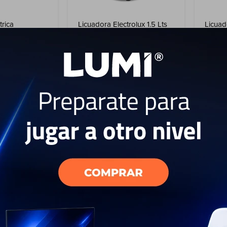
trica
Licuadora Electrolux 1.5 Lts
Licuad
x ETS10 8
500W Efficient con
700W E
tado
Tecnologia TruFlow™
Tecnol
65
USD
USD
USD
32
USD
59
EL PAÍS
ENVÍO A TODO EL PAÍS
ENV