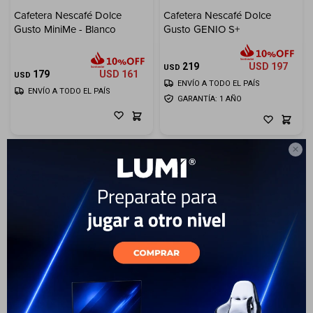
Cafetera Nescafé Dolce
Cafetera Nescafé Dolce
Electrodomésticos
Gusto MiniMe - Blanco
Gusto GENIO S+
219
USD
197
USD
179
USD
161
USD
ENVÍO A TODO EL PAÍS
ENVÍO A TODO EL PAÍS
GARANTÍA: 1 AÑO
Hogar

Movilidad
Marcas
Cafetera Nescafé Dolce