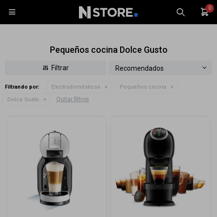
0

Pequeños cocina Dolce Gusto
Recomendados
Filtrando por:
Electrodomésticos
Pequeños cocina
Celulares
Quitar filtros
Dolce Gusto
Tablets
Tecnología
Wearables
Accesorios
TV y Audio
Monitores
Gaming