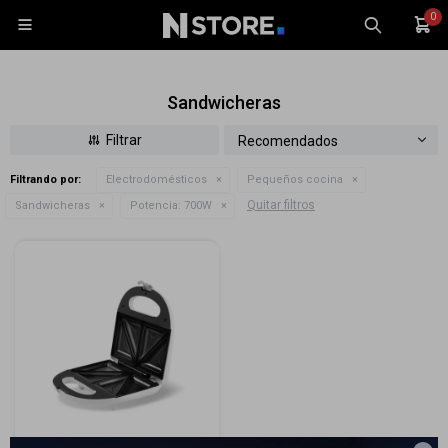
0

Sandwicheras
Recomendados
Filtrando por:
Electrodomésticos
Pequeños cocina
Celulares
Quitar filtros
Sandwicheras
Potencia:
700W
Tablets
Tecnología
Wearables
Accesorios
TV y Audio
Monitores
Gaming