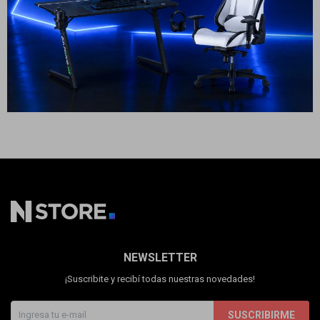
Cuenta
399
USD
299
USD
269
USD
ENVÍO A TODO EL PAÍS
F&Q
Tiendas
NEWSLETTER
¡Suscribite y recibí todas nuestras novedades!
SUSCRIBIRME