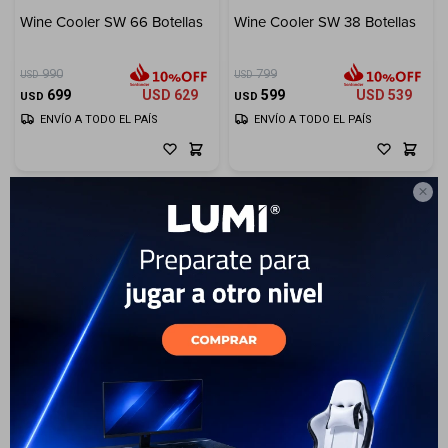
Wine Cooler SW 66 Botellas
Wine Cooler SW 38 Botellas
Electrodomésticos
990
799
USD
USD
699
USD
629
599
USD
539
USD
USD
ENVÍO A TODO EL PAÍS
ENVÍO A TODO EL PAÍS
Hogar

Movilidad
Marcas
25
Enfriadora De Vinos -
Inox/Negra