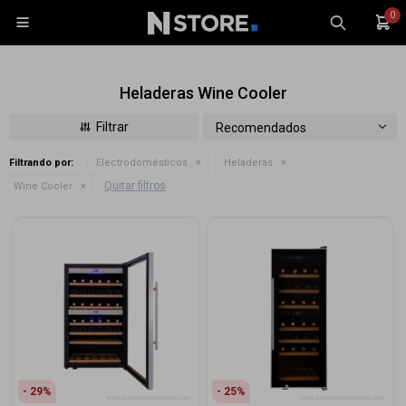
0

Heladeras Wine Cooler
Recomendados
Filtrando por:
Electrodomésticos
Heladeras
Celulares
Quitar filtros
Wine Cooler
Tablets
Tecnología
Wearables
Accesorios
TV y Audio
Monitores
Gaming
29
25