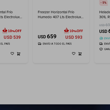
5
tal Frío
Freezer Horizontal Frío
Helade
s Electrolux
Humedo 407 Lts Electrolux
301L R
Inverter
6
USD
USD
659
USD
USD
539
USD
593
ENVI
EL PAÍS
ENVÍO A TODO EL PAÍS
ENV
GAR