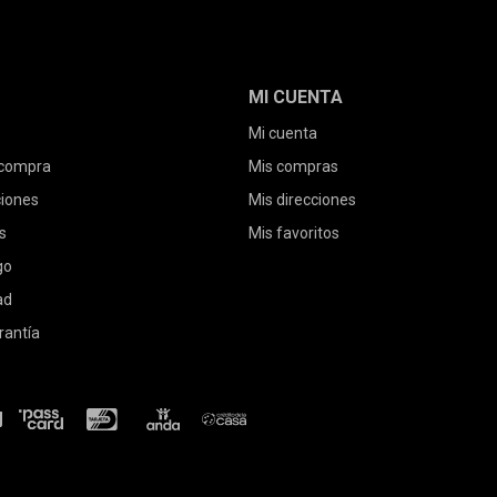
MI CUENTA
Mi cuenta
 compra
Mis compras
ciones
Mis direcciones
s
Mis favoritos
go
ad
rantía