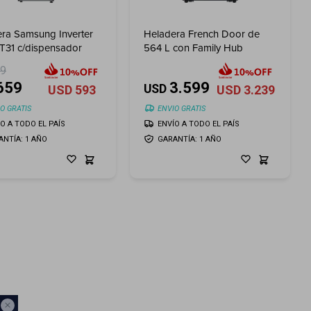
ra Samsung Inverter
Heladera French Door de
T31 c/dispensador
564 L con Family Hub
99
659
3.599
USD
USD
593
USD
3.239
O GRATIS
ENVIO GRATIS
ÍO A TODO EL PAÍS
ENVÍO A TODO EL PAÍS
ANTÍA: 1 AÑO
GARANTÍA: 1 AÑO
