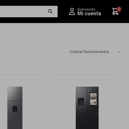
0
Recomendados