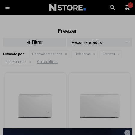
0

Freezer
Recomendados
Filtrando por:
Electrodomésticos
Heladeras
Freezer
Celulares
Quitar filtros
Frío:
Húmedo
Tablets
Tecnología
Wearables
Accesorios
TV y Audio
Monitores
Gaming
