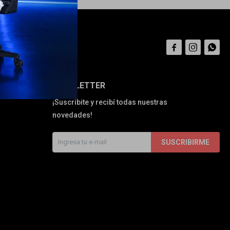



NEWSLETTER
¡Suscribite y recibí todas nuestras
novedades!
SUSCRIBIRME