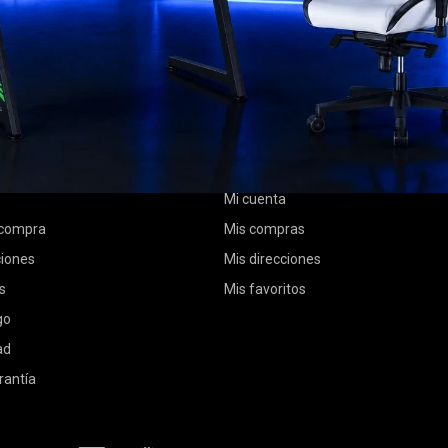
MI CUENTA
Mi cuenta
 compra
Mis compras
ciones
Mis direcciones
s
Mis favoritos
go
ad
rantía