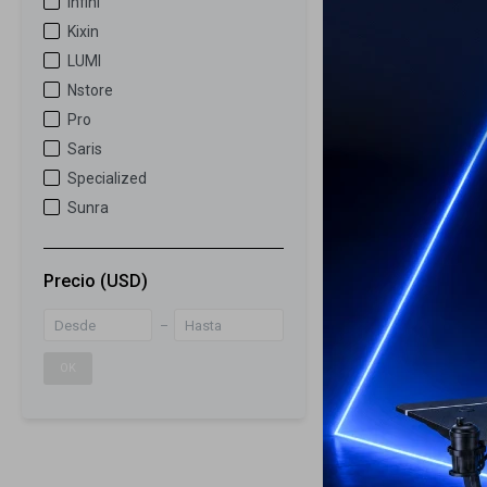
Infini
48
Kixin
Bicicleta Vint
LUMI
rodado 26¨
Nstore
249
USD
Pro
129
USD
Saris
ENVÍO A TODO 
Specialized
Sunra
Precio
(USD)
OK