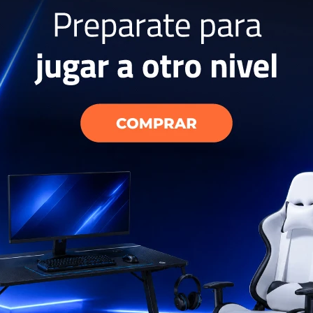
age Hombre
USD
116
EL PAÍS