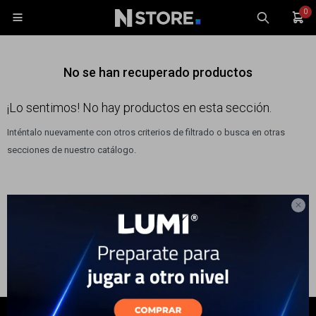
0

No se han recuperado productos
¡Lo sentimos! No hay productos en esta sección.
Inténtalo nuevamente con otros criterios de filtrado o busca en otras
Celulares
secciones de nuestro catálogo.
Tablets
Tecnología
Quitar filtros
Filtrando por:
Bicicletas y motos
Color:
Gris
Wearables

Accesorios
TV y Audio
Monitores
Gaming