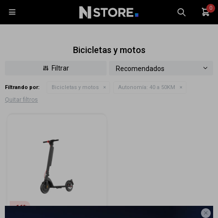
0

Bicicletas y motos
Recomendados
Filtrando por:
Bicicletas y motos
Autonomía:
40 a 50KM
Celulares
Quitar filtros
Tablets
Tecnología
Wearables
Accesorios
TV y Audio
Monitores
Gaming
16
