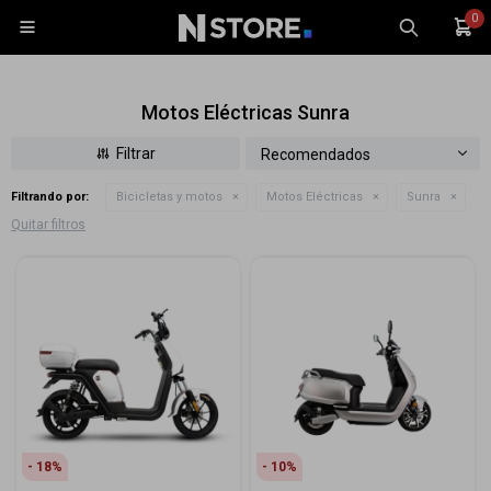
0

Motos Eléctricas Sunra
Recomendados
Filtrando por:
Bicicletas y motos
Motos Eléctricas
Sunra
Celulares
Quitar filtros
Tablets
Tecnología
Wearables
Accesorios
TV y Audio
Monitores
Gaming
18
10