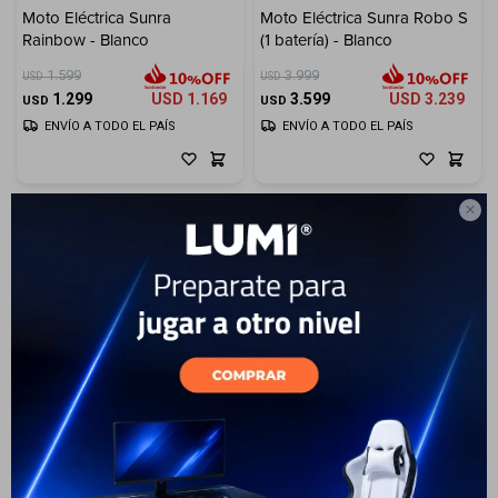
Moto Eléctrica Sunra
Moto Eléctrica Sunra Robo S
Rainbow - Blanco
(1 batería) - Blanco
Electrodomésticos
1.599
3.999
USD
USD
1.299
USD
1.169
3.599
USD
3.239
USD
USD
ENVÍO A TODO EL PAÍS
ENVÍO A TODO EL PAÍS
Hogar

Movilidad
Marcas
10
Moto Eléctrica Sunra Robo S
(1 batería) - Negro