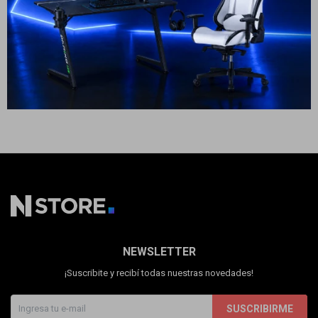
Cuenta
3.999
USD
3.599
USD
3.239
USD
ENVÍO A TODO EL PAÍS
F&Q
Tiendas
NEWSLETTER
¡Suscribite y recibí todas nuestras novedades!
SUSCRIBIRME