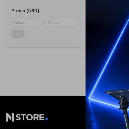
Precio
(USD)
Soporte Saris 
tres bicicletas.
OK
329
USD
ENVÍO A TODO 