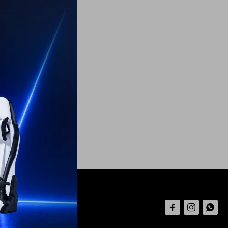


