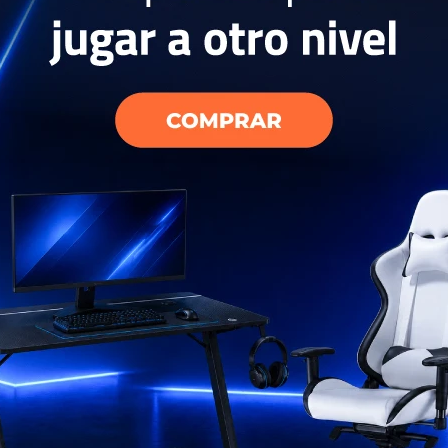
- Bone 3, para
USD
280
EL PAÍS