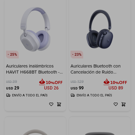
25
23
Auriculares inalámbricos
Auriculares Bluetooth con
HAVIT H668BT Bluetooth -
Cancelación de Ruido
Purple
Inalámbricos HAVIT Space S1
39
129
USD
USD
H670BT - Azul
29
USD
26
99
USD
89
USD
USD
ENVÍO A TODO EL PAÍS
ENVÍO A TODO EL PAÍS