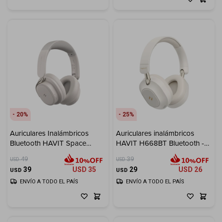
20
25
Auriculares Inalámbricos
Auriculares inalámbricos
Bluetooth HAVIT Space
HAVIT H668BT Bluetooth -
NC01H - Gray
Beige
49
39
USD
USD
39
USD
35
29
USD
26
USD
USD
ENVÍO A TODO EL PAÍS
ENVÍO A TODO EL PAÍS