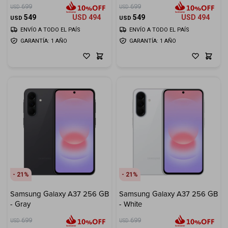
699
699
USD
USD
Electrodomésticos
549
USD
494
549
USD
494
USD
USD
ENVÍO A TODO EL PAÍS
ENVÍO A TODO EL PAÍS
GARANTÍA: 1 AÑO
GARANTÍA: 1 AÑO
Hogar
Movilidad
21
21
Marcas
Samsung Galaxy A37 256 GB
Samsung Galaxy A37 256 GB
- Gray
- White
699
699
USD
USD