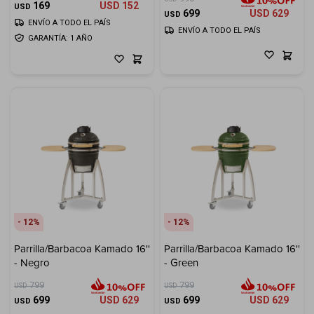
169
USD
152
USD
699
USD
629
USD
ENVÍO A TODO EL PAÍS
ENVÍO A TODO EL PAÍS
GARANTÍA: 1 AÑO
12
12
Parrilla/Barbacoa Kamado 16''
Parrilla/Barbacoa Kamado 16''
- Negro
- Green
799
799
USD
USD
699
USD
629
699
USD
629
USD
USD