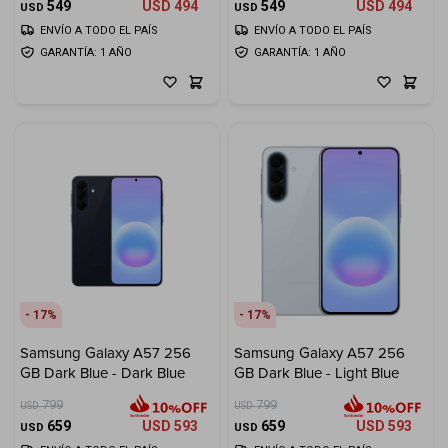
549
USD
494
549
USD
494
USD
USD
Cuenta
ENVÍO A TODO EL PAÍS
ENVÍO A TODO EL PAÍS
GARANTÍA: 1 AÑO
GARANTÍA: 1 AÑO
F&Q
Tiendas
17
17
Samsung Galaxy A57 256
Samsung Galaxy A57 256
GB Dark Blue - Dark Blue
GB Dark Blue - Light Blue
799
799
USD
USD
659
USD
593
659
USD
593
USD
USD