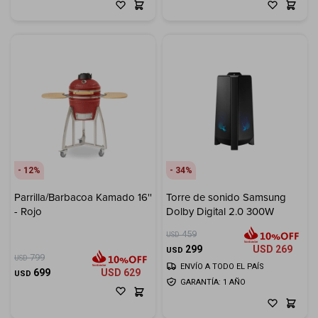
12
34
Parrilla/Barbacoa Kamado 16''
Torre de sonido Samsung
- Rojo
Dolby Digital 2.0 300W
459
USD
299
USD
269
USD
799
USD
ENVÍO A TODO EL PAÍS
699
USD
629
USD
GARANTÍA: 1 AÑO