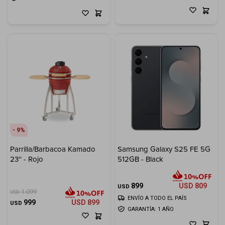
9
Parrilla/Barbacoa Kamado
Samsung Galaxy S25 FE 5G
23'' - Rojo
512GB - Black
899
USD
809
USD
1.099
USD
ENVÍO A TODO EL PAÍS
999
USD
899
USD
GARANTÍA: 1 AÑO