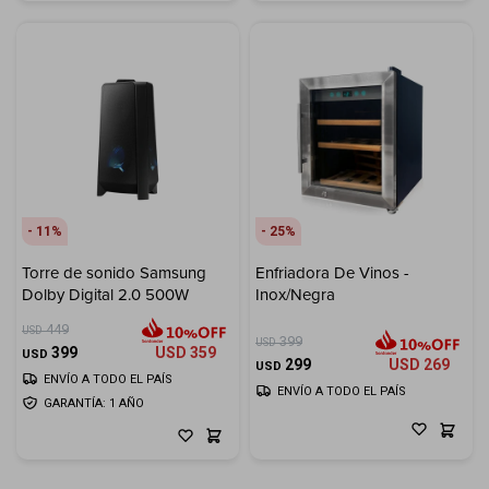
11
25
Torre de sonido Samsung
Enfriadora De Vinos -
Dolby Digital 2.0 500W
Inox/Negra
449
USD
399
USD
399
USD
359
USD
299
USD
269
USD
ENVÍO A TODO EL PAÍS
ENVÍO A TODO EL PAÍS
GARANTÍA: 1 AÑO