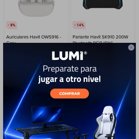
8
14
Auriculares Havit OWS916 -
Parlante Havit SK910 200W
Gray
Bluetooth RGB IPX6

49
349
USD
USD
45
USD
41
299
USD
269
USD
USD
ENVÍO A TODO EL PAÍS
ENVÍO A TODO EL PAÍS