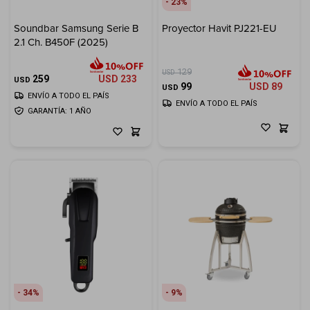
23
Soundbar Samsung Serie B
Proyector Havit PJ221-EU
2.1 Ch. B450F (2025)
129
USD
259
USD
233
USD
99
USD
89
USD
ENVÍO A TODO EL PAÍS
ENVÍO A TODO EL PAÍS
GARANTÍA: 1 AÑO
34
9