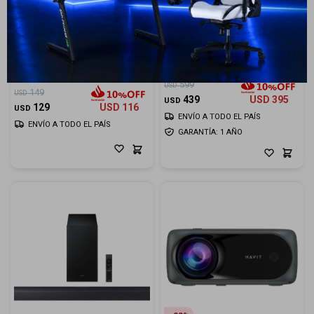
13
26
Parlante Havit SK920BT 60W
Barra de sonido Serie Q HW-
RGB Bluetooth
Q600F
599
USD
149
USD
439
USD
395
USD
129
USD
116
USD
ENVÍO A TODO EL PAÍS
ENVÍO A TODO EL PAÍS
GARANTÍA: 1 AÑO