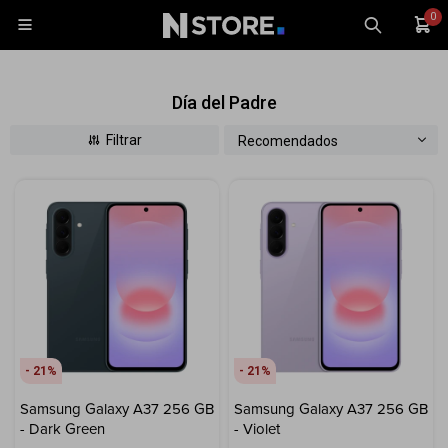
0

Día del Padre
Recomendados
Celulares
Tablets
Tecnología
Wearables
Accesorios
21
TV y Audio
21
Monitores
Samsung Galaxy A37 256 GB
Samsung Galaxy A37 256 GB
Gaming
- Dark Green
- Violet