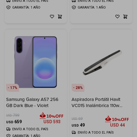
ENVÍO A TODO EL PAÍS
ENVÍO A TODO EL PAÍS
GARANTÍA: 1 AÑO
GARANTÍA: 1 AÑO
17
28
Samsung Galaxy A57 256
Aspiradora Portátil Havit
GB Dark Blue - Violet
VC015 Inalámbrica 110w
7000pa
799
USD
69
USD
659
USD
593
USD
49
USD
44
USD
ENVÍO A TODO EL PAÍS
ENVÍO A TODO EL PAÍS
GARANTÍA: 1 AÑO