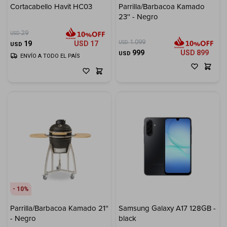
Cortacabello Havit HC03
Parrilla/Barbacoa Kamado
23'' - Negro
29
USD
1.099
USD
19
USD
17
USD
999
USD
899
USD
ENVÍO A TODO EL PAÍS
10
Parrilla/Barbacoa Kamado 21''
Samsung Galaxy A17 128GB -
- Negro
black