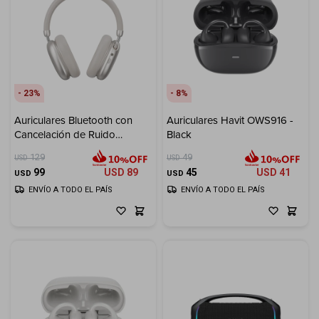
23
8
Auriculares Bluetooth con
Auriculares Havit OWS916 -
Cancelación de Ruido
Black
Inalámbricos HAVIT Space S1
129
49
USD
USD
H670BT - Beige
99
USD
89
45
USD
41
USD
USD
ENVÍO A TODO EL PAÍS
ENVÍO A TODO EL PAÍS