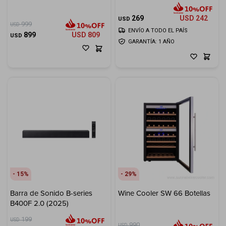
269
USD
242
USD
999
USD
ENVÍO A TODO EL PAÍS
899
USD
809
USD
GARANTÍA: 1 AÑO
15
29
Barra de Sonido B-series
Wine Cooler SW 66 Botellas
B400F 2.0 (2025)
199
USD
990
USD