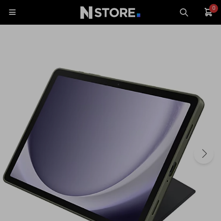
0

Celulares
Tablets
Tecnología
Wearables
Accesorios
TV y Audio
Monitores
Gaming