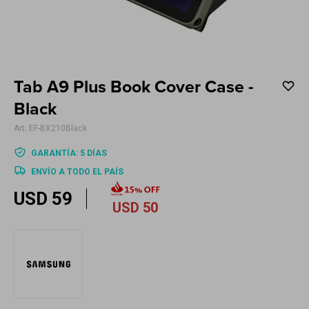
Electrodomésticos
Tab A9 Plus Book Cover Case -
Hogar
Black
EF-BX210Black
GARANTÍA: 5 DÍAS
ENVÍO A TODO EL PAÍS
Movilidad
USD
59
USD
50
Marcas