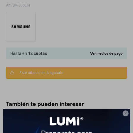
SM-556Lila
Electrodomésticos
Hogar
Ver medios de pago
Hasta en
12 cuotas
Este artículo está agotado.
Movilidad
También te pueden interesar
Marcas
