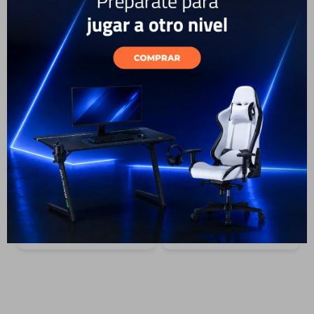
Cuenta
19
18
F&Q
Samsung Galaxy S26 5G
Samsung Galaxy S26 5G
Ultra 256 GB - Black
Ultra 512 GB - Galactic Blue
Shadow
2.099
2.399
USD
USD
Tiendas
1.699
1.949
USD
USD
1.529
USD
USD
1.754
ENVÍO A TODO EL PAÍS
ENVÍO A TODO EL PAÍS
GARANTÍA: 1 AÑO
GARANTÍA: 1 AÑO