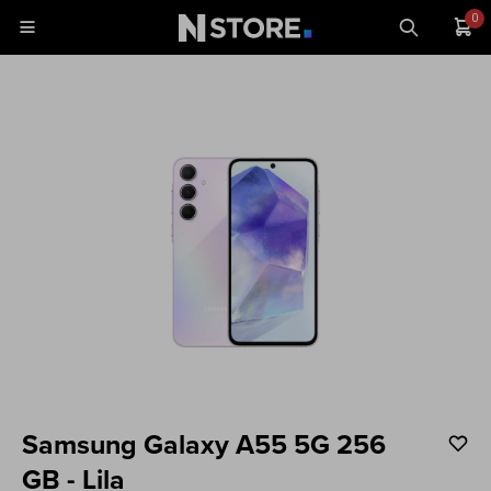
0

Celulares
Tablets
Tecnología
Wearables
Accesorios
TV y Audio
Monitores
Samsung Galaxy A55 5G 256
Gaming
GB - Lila