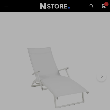
0

Celulares
Tablets
Tecnología
Wearables
Accesorios
TV y Audio
Monitores
Gaming