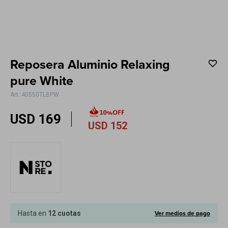
Electrodomésticos
Reposera Aluminio Relaxing
Hogar
pure White
40550TLBPW
USD
169
USD
152
Movilidad
Marcas
Ver medios de pago
Hasta en
12 cuotas