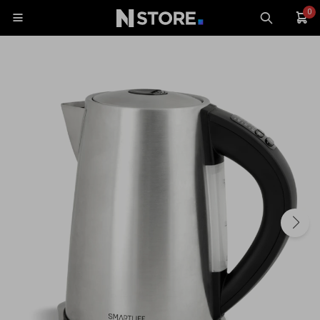
0

Celulares
Tablets
Tecnología
Wearables
Accesorios
TV y Audio
Monitores
Gaming