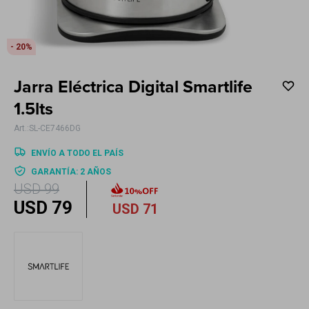
Electrodomésticos
20
Jarra Eléctrica Digital Smartlife
Hogar
1.5lts
SL-CE7466DG
ENVÍO A TODO EL PAÍS
GARANTÍA: 2 AÑOS
Movilidad
USD
99
USD
79
USD
71
Marcas