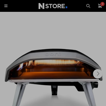
0

Celulares
Tablets
Tecnología
Wearables
Accesorios
TV y Audio
Monitores
Gaming