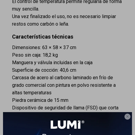
El control de temperatura permite regularla de forma
Cuenta
muy sencilla.
Una vez finalizado el uso, no es necesario limpiar
restos como carbón o leña.
Características técnicas
F&Q
Dimensiones: 63 × 58 × 37 cm
Peso sin caja: 18,2 kg
Manguera y válvula incluidas en la caja
Tiendas
Superficie de cocción: 40,6 cm
Carcasa de acero al carbono laminado en frío de
grado comercial con pintura en polvo resistente a
altas temperaturas
Piedra cerámica de 15 mm
Dispositivo de seguridad de llama (FSD) que corta
automáticamente el suministro de gas si la llama se

apaga
Compatible con garrafas de supergas de 11 kg, 13