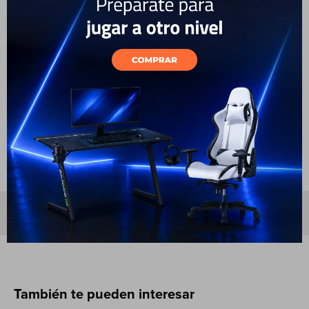
kg y 3 kg (para garrafa de 3 kg se debe cambiar la
válvula)
Quemador de gas en forma de L con llama efecto
cascada
Potencia máxima: 8,49 kWh (29.000 BTU)
Patas plegables para fácil transporte y
almacenamiento
No compatible con gas natural
Especificaciones
También te pueden interesar