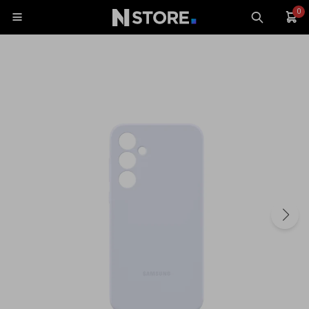
0

Celulares
Tablets
Tecnología
Wearables
Accesorios
TV y Audio
Monitores
Gaming