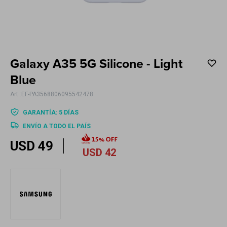
Electrodomésticos
Galaxy A35 5G Silicone - Light
Hogar
Blue
EF-PA3568806095542478
GARANTÍA: 5 DÍAS
ENVÍO A TODO EL PAÍS
Movilidad
USD
49
USD
42
Marcas