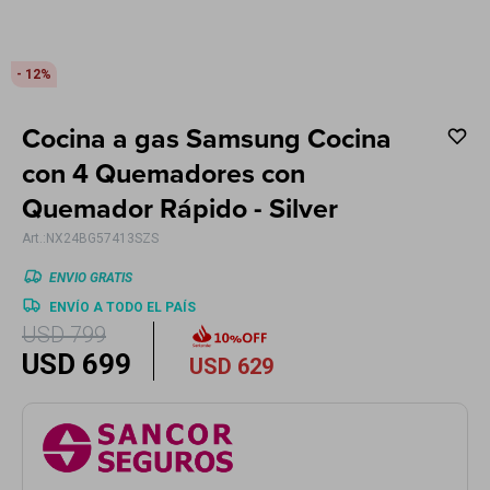
Electrodomésticos
12
Cocina a gas Samsung Cocina
Hogar
con 4 Quemadores con
Quemador Rápido - Silver
NX24BG57413SZS
Movilidad
ENVIO GRATIS
ENVÍO A TODO EL PAÍS
USD
799
USD
699
USD
629
Marcas