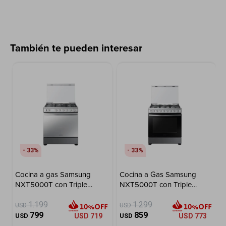
También te pueden interesar
33
33
Cocina a gas Samsung
Cocina a Gas Samsung
NXT5000T con Triple
NXT5000T con Triple
Power Burner 5 hornallas
Power Burner 6 Hornallas
1.199
1.299
USD
USD
799
859
USD
USD
719
USD
USD
773