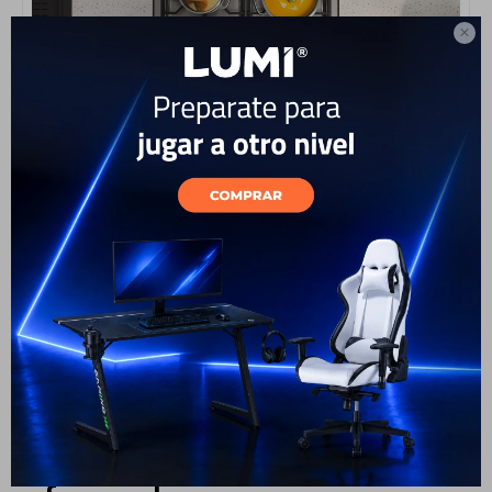

* Basado en pruebas internas en el Samsung Kitchen Lab.
Condiciones de prueba: 1 cuarto de galón de agua a 80 °F
llevada a ebullición a 190 °F. Resultados de la prueba para el
tiempo de ebullición/consumo de energía acumulado: placa de
cocción de inducción (3,8 kW) = 1' 30"/93,3 Wh, placa de
cocción radiante (3,6 kW) = 2' 57"/167,13 Wh, placa de cocción
a gas (22 kBTU/6,45 kW) = 3'0"/322 Wh
Detección rápida de