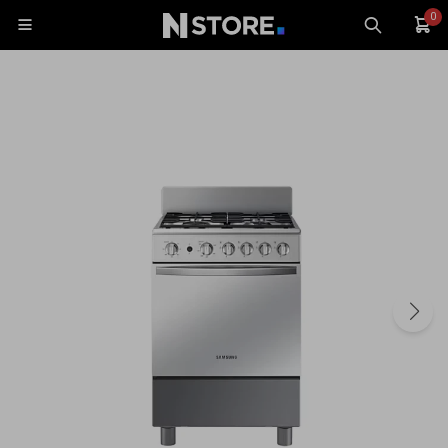
0

Celulares
Tablets
Tecnología
Wearables
Accesorios
TV y Audio
Monitores
Gaming