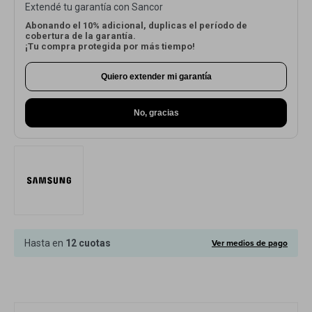
Extendé tu garantía con Sancor
Cuenta
Abonando el 10% adicional, duplicas el período de
cobertura de la garantía.
¡Tu compra protegida por más tiempo!
Quiero extender mi garantía
F&Q
No, gracias
Tiendas
Ver medios de pago
Hasta en
12 cuotas