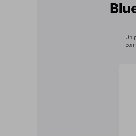
Blu
Un p
comp