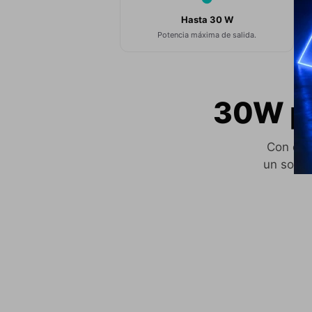
Hasta 30 W
Potencia máxima de salida.
30W pa
Con dob
un sonid