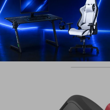
12-14 h de batería
TWS y NFC
A volumen medio.
Emparejamiento simple y en dúo.
Sonido potente
ra llenar cualquier a
le altavoz de 55 mm y hasta 30W de potencia máxima,
o potente y envolvente para tus reuniones o momentos 