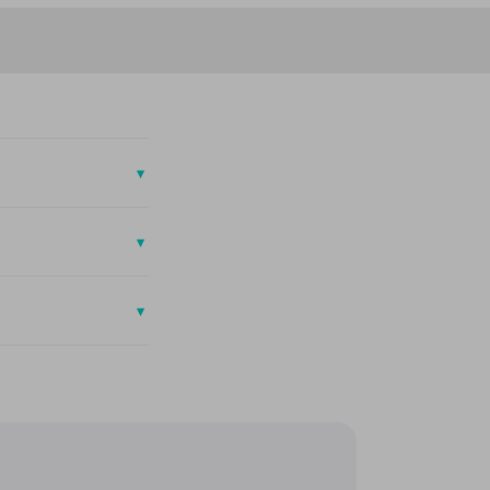
▾
▾
▾