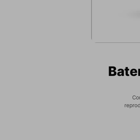
Bate
Con
repro