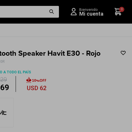
0
tooth Speaker Havit E30 - Rojo
30R
O A TODO EL PAÍS
129
69
USD
62