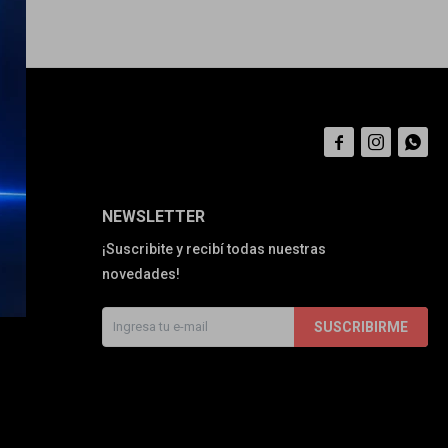



NEWSLETTER
¡Suscribite y recibí todas nuestras
novedades!
SUSCRIBIRME