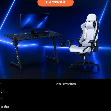
MI CUENTA
Mi cuenta
 compra
Mis compras
ciones
Mis direcciones
s
Mis favoritos
go
ad
rantía