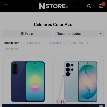
0

Celulares Color Azul
Recomendados
Filtrando por:
Tecnología
Celulares
Color:
Azul
Celulares
Quitar filtros
Tablets
Tecnología
Wearables
Accesorios
TV y Audio
Monitores
Gaming
18