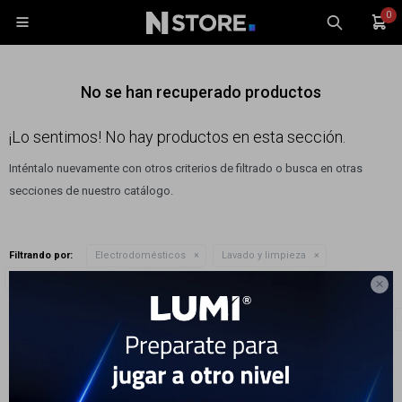
0

No se han recuperado productos
¡Lo sentimos! No hay productos en esta sección.
Inténtalo nuevamente con otros criterios de filtrado o busca en otras
Celulares
secciones de nuestro catálogo.
Tablets
Tecnología
Filtrando por:
Electrodomésticos
Lavado y limpieza
Wearables
Quitar filtros
Lavasecarropas
Color:
Negro

Accesorios
Te recomendamos quitar:
Electrodomésticos
Lavado y limpieza
TV y Audio
Monitores
Gaming