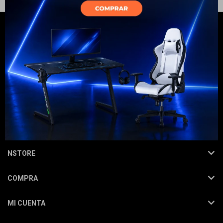
Electrodomésticos
Hogar
NEWSLETTER
¡Suscribite y recibí todas nuestras novedades!
SUSCRIBIRME
Movilidad
NSTORE
COMPRA
Marcas
MI CUENTA