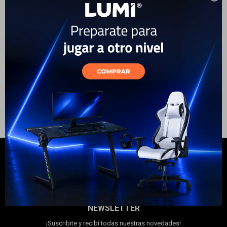
Cortacabello Havit HC03
Electrodomésticos
29
USD
19
USD
17
USD
ENVÍO A TODO EL PAÍS
Hogar
Movilidad
Marcas
NEWSLETTER
¡Suscribite y recibí todas nuestras novedades!